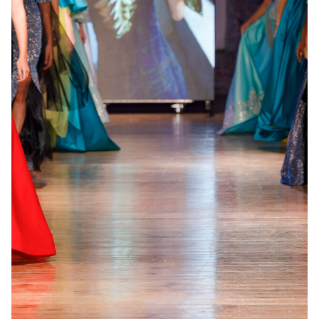
Tagged with:
Ukrainian Fashion Week
Next Post
Summer Weekend by ODESSA FASHION DAY:
The Return of Beauty and Fashion