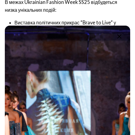
В межах Ukrainian Fashion Week SS25 відбудеться
низка унікальних подій:
Виставка політичних прикрас “Brave to Live” у
книгарні “Сенс на Хрещатику” з 1 по 4 вересня.
Відкрита освітня платформа Schooll of Art x Craft 3
вересня, присвячена викликам української моди та
культури під час війни.
Новий формат – trade show за участі 15
українських брендів одягу та аксесуарів.
Цей історичний Ukrainian Fashion Week стане
символом єднання та підтримки. Українські fashion-
медіа, такі як VOGUE UA, ELLE Ukraine, MARIE CLAIRE
Ukraine та інші, згуртувалися навколо спільної мети –
показати світові силу та незламність української моди.