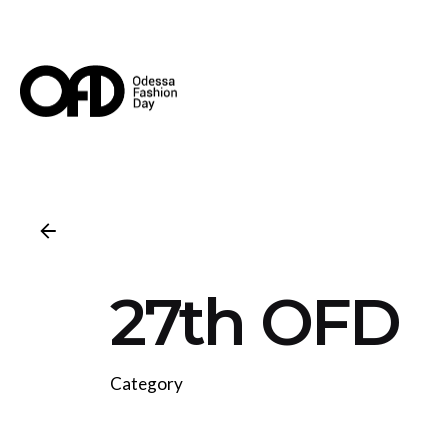
Skip
to
content
27th OFD
Category