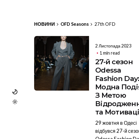
НОВИНИ
OFD Seasons
27th OFD
2 Листопада 2023
1 min read
27-й сезон
Odessa
Fashion Day
Модна Поді
З Метою
Відроджен
та Мотиваці
29 жовтня в Одесі
відбувся 27-й сезо
Odessa Fashion Da