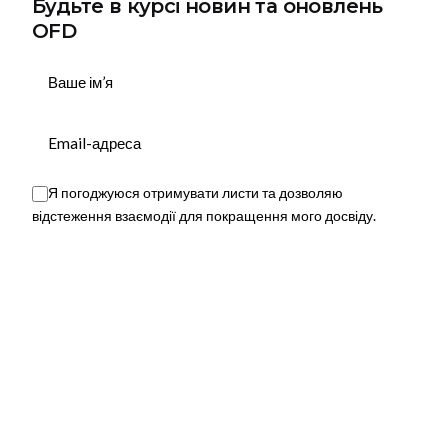
Будьте в курсі новин та оновлень
OFD
Підписатися
Tags
Loom
Я погоджуюся отримувати листи та дозволяю
This website stores cookies on your device.
відстеження взаємодії для покращення мого досвіду.
Privacy Policy