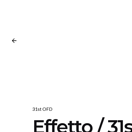
31st OFD
Effetto / 3