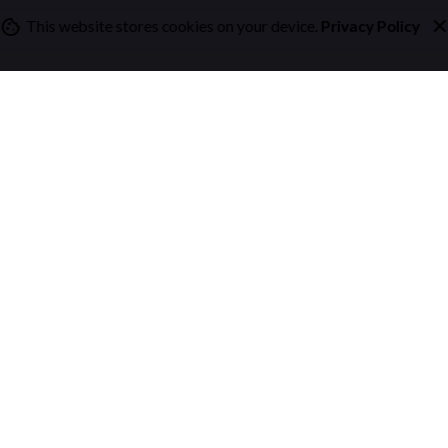
This website stores cookies on your device.
Privacy Policy
Слідкуй За Нами
Fb.
/
Ig.
/
Yt.
/