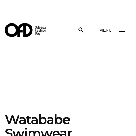
Skip
to
content
MENU
Watababe
Swimwear