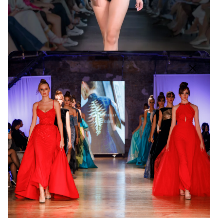
Watababe Swimwear / SUMMER
WEEKEND by OFD
SW 2024
1