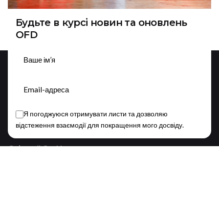
Будьте в курсі новин та оновлень
OFD
Підписатися
Я погоджуюся отримувати листи та дозволяю
This website stores cookies on your device.
відстеження взаємодії для покращення мого досвіду.
Privacy Policy
Слідкуй За Нами
Fb.
/
Ig.
/
Yt.
/