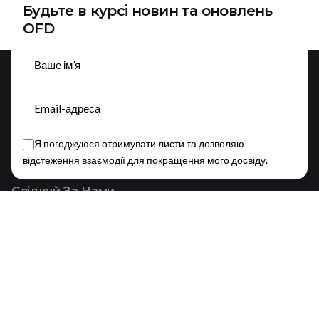
Будьте в курсі новин та оновлень
OFD
Підписатися
Я погоджуюся отримувати листи та дозволяю
This website stores cookies on your device.
відстеження взаємодії для покращення мого досвіду.
Privacy Policy
Слідкуй За Нами
Fb.
/
Ig.
/
Yt.
/