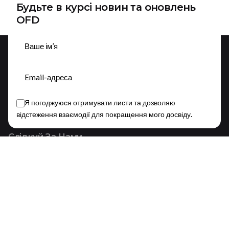
Будьте в курсі новин та оновлень
OFD
Підписатися
Я погоджуюся отримувати листи та дозволяю
This website stores cookies on your device.
відстеження взаємодії для покращення мого досвіду.
Privacy Policy
Слідкуй За Нами
Fb.
/
Ig.
/
Yt.
/