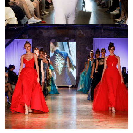
Babyface / 32nd ODESSA FASHION DAY
32nd OFD
1