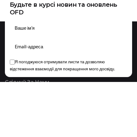
Будьте в курсі новин та оновлень
OFD
Підписатися
Я погоджуюся отримувати листи та дозволяю
This website stores cookies on your device.
відстеження взаємодії для покращення мого досвіду.
Privacy Policy
Слідкуй За Нами
Fb.
/
Ig.
/
Yt.
/