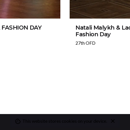
A FASHION DAY
Natali Malykh & La
Fashion Day
27th OFD
1
This website stores cookies on your device.