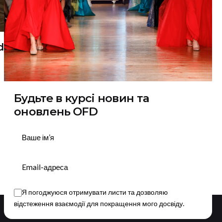
dy Forever Club / 27th Odessa
Будьте в курсі новин та
оновлень OFD
Підписатися
Я погоджуюся отримувати листи та дозволяю
відстеження взаємодії для покращення мого досвіду.