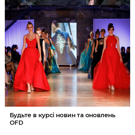
Leinle / SUMMER WEEKEND by OFD
SW 2024
Будьте в курсі новин та оновлень
1
OFD