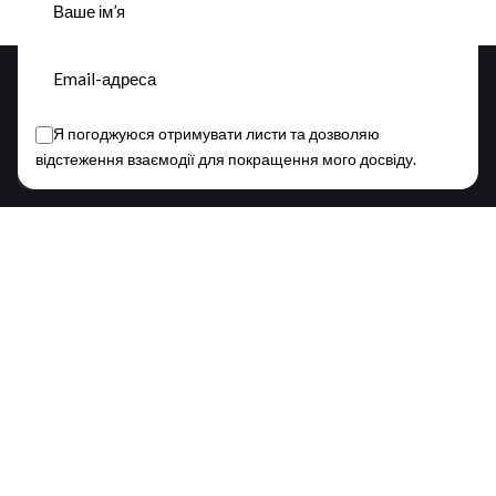
Підписатися
Я погоджуюся отримувати листи та дозволяю
відстеження взаємодії для покращення мого досвіду.
This website stores cookies on your device.
Follow Us
Fb.
/
Ig.
/
Yt.
/
© 2010-2026
ODESSA FASHION DAY
. All rights reserved