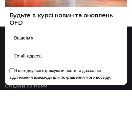
Будьте в курсі новин та оновлень
OFD
Підписатися
Я погоджуюся отримувати листи та дозволяю
This website stores cookies on your device.
відстеження взаємодії для покращення мого досвіду.
Privacy Policy
Слідкуй За Нами
Fb.
/
Ig.
/
Yt.
/