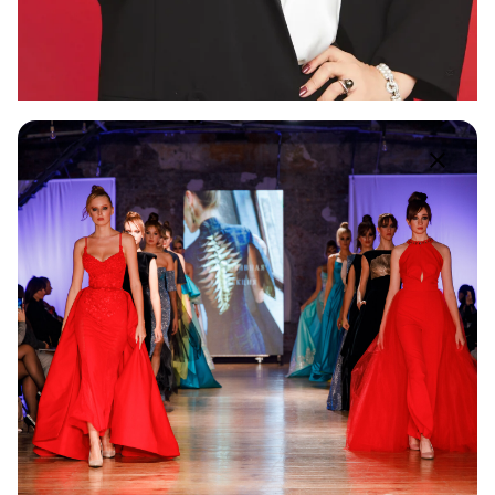
8 Липня 2026
1 min read
Анна Калантєрная стала офіційним
обличчям японського бренду
YAMAGIWA в Україні
У 2026 році психологиня та експертка з
особистісної трансформації Анна Калантєрная
стала...
НОВИНИ
Партнери
Read More
1