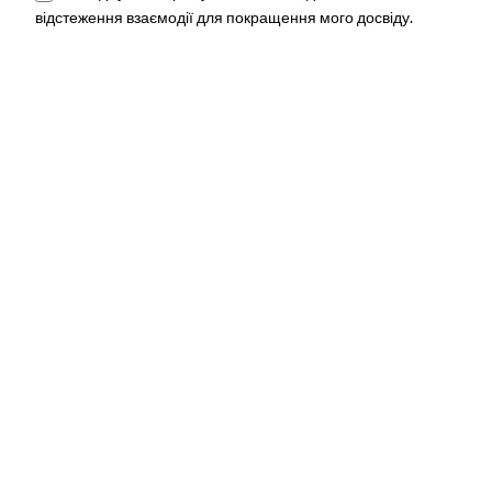
відстеження взаємодії для покращення мого досвіду.
Privacy Policy
Слідкуй За Нами
Fb.
/
Ig.
/
Yt.
/