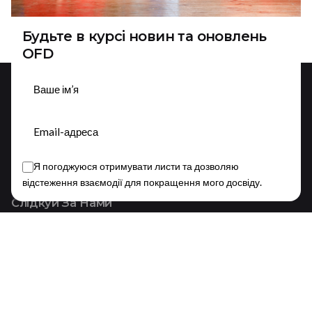
Будьте в курсі новин та оновлень
OFD
Підписатися
Я погоджуюся отримувати листи та дозволяю
This website stores cookies on your device.
відстеження взаємодії для покращення мого досвіду.
Privacy Policy
Слідкуй За Нами
Fb.
/
Ig.
/
Yt.
/