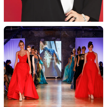
8 Липня 2026
1 min read
Анна Калантєрная стала офіційним
обличчям японського бренду
YAMAGIWA в Україні
У 2026 році психологиня та експертка з
особистісної трансформації Анна Калантєрная
стала...
НОВИНИ
Партнери
Read More
1