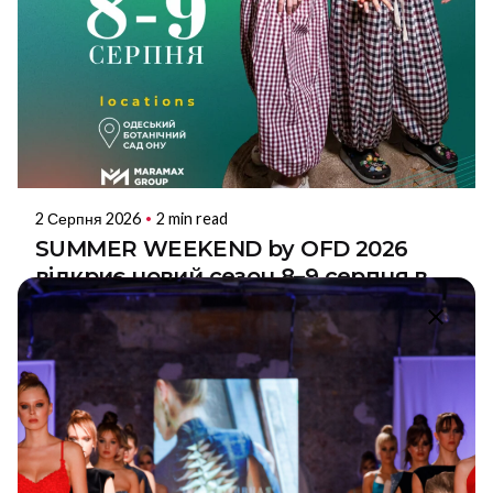
2 Серпня 2026
2 min read
SUMMER WEEKEND by OFD 2026
відкриє новий сезон 8–9 серпня в
Одесі
8–9 серпня 2026 року в Одесі відбудеться новий
сезон SUMMER WEEKEND by...
Summer Weekend by OFD
НОВИНИ
Read More