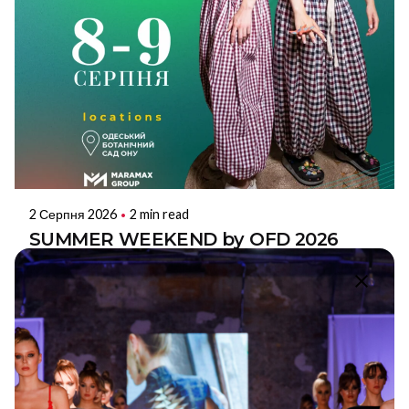
2 Серпня 2026
2 min read
SUMMER WEEKEND by OFD 2026
відкриє новий сезон 8–9 серпня в
Одесі
8–9 серпня 2026 року в Одесі відбудеться новий
сезон SUMMER WEEKEND by...
Summer Weekend by OFD
НОВИНИ