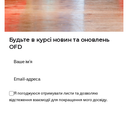
Будьте в курсі новин та оновлень
OFD
Підписатися
Я погоджуюся отримувати листи та дозволяю
This website stores cookies on your device.
відстеження взаємодії для покращення мого досвіду.
Privacy Policy
Next Project
Chili / SUMMER WEEKEND by OFD