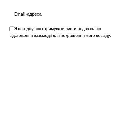
SOUL / SUMMER WEEKEND by OFD
Я погоджуюся отримувати листи та дозволяю
This website stores cookies on your device.
відстеження взаємодії для покращення мого досвіду.
Privacy Policy
Залиште відповідь
Ваша e-mail адреса не оприлюднюватиметься.
Обов’язкові поля позначені
*