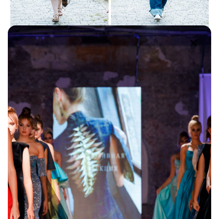
Tags
ArtLayla Design
,
Lady
Forever